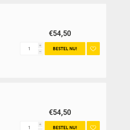
€54,50
i
h
€54,50
i