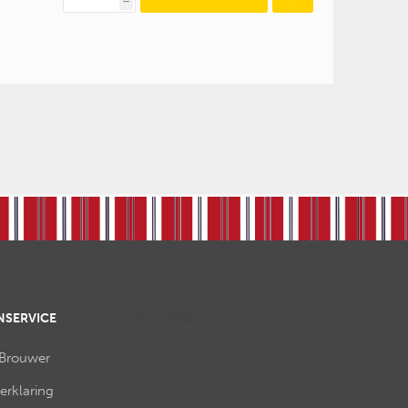
h
NSERVICE
VOLG ONS
 Brouwer
verklaring