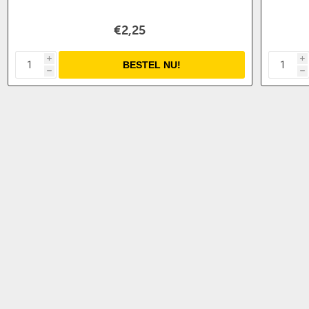
€2,25
i
i
h
h