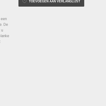
TOEVOEGEN AAN VERLANGLIJST
n een
e. De
 u
blanke
t