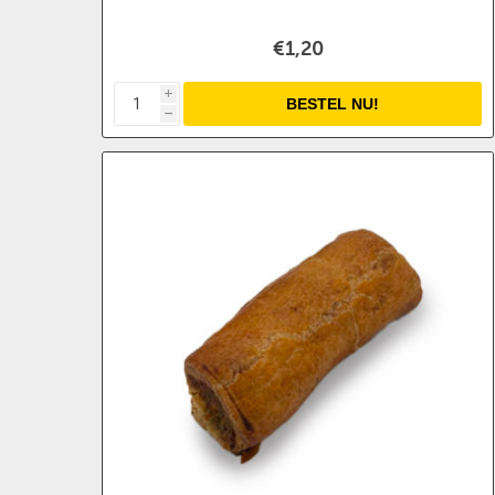
€1,20
i
h