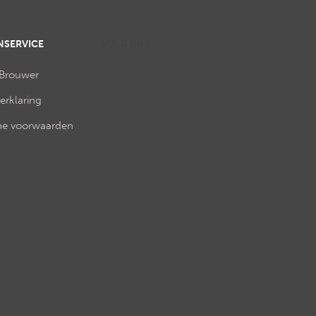
NSERVICE
VOLG ONS
 Brouwer
verklaring
e voorwaarden