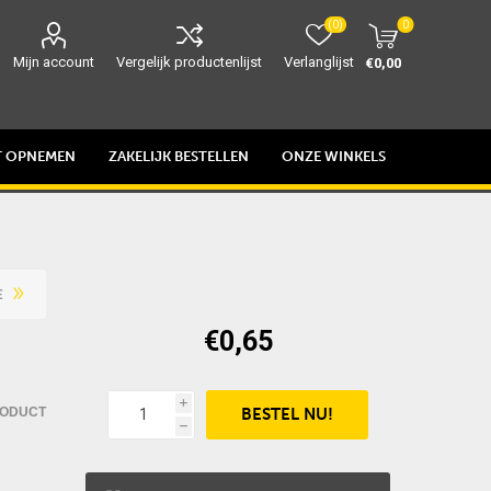
(0)
0
Mijn account
Vergelijk productenlijst
Verlanglijst
€0,00
T OPNEMEN
ZAKELIJK BESTELLEN
ONZE WINKELS
E
€0,65
i
RODUCT
h