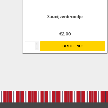
Saucijzenbroodje
€2,00
i
h