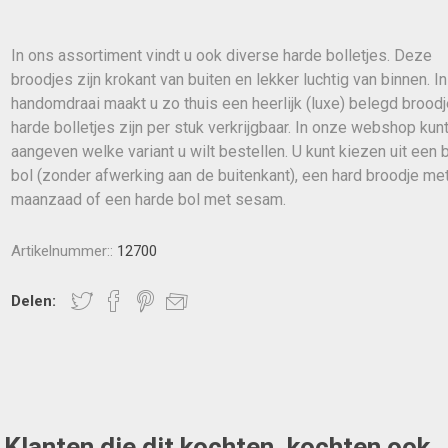
In ons assortiment vindt u ook diverse harde bolletjes. Deze
broodjes zijn krokant van buiten en lekker luchtig van binnen. I
handomdraai maakt u zo thuis een heerlijk (luxe) belegd broodj
harde bolletjes zijn per stuk verkrijgbaar. In onze webshop kunt
aangeven welke variant u wilt bestellen. U kunt kiezen uit een 
bol (zonder afwerking aan de buitenkant), een hard broodje me
maanzaad of een harde bol met sesam.
Artikelnummer::
12700
Delen:
Klanten die dit kochten, kochten ook..