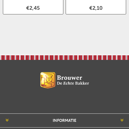
€2,45
€2,10
INFORMATIE