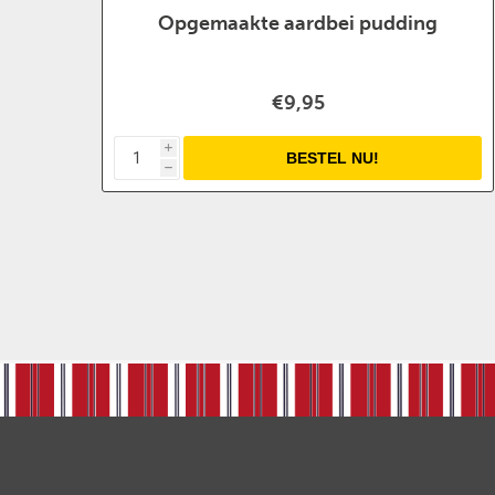
Opgemaakte aardbei pudding
€9,95
i
h