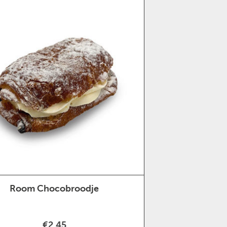
Room Chocobroodje
€2,45