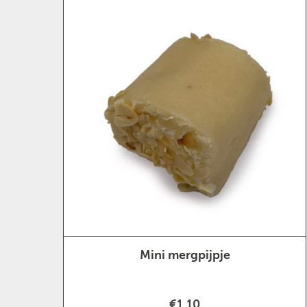
Mini mergpijpje
€1,10