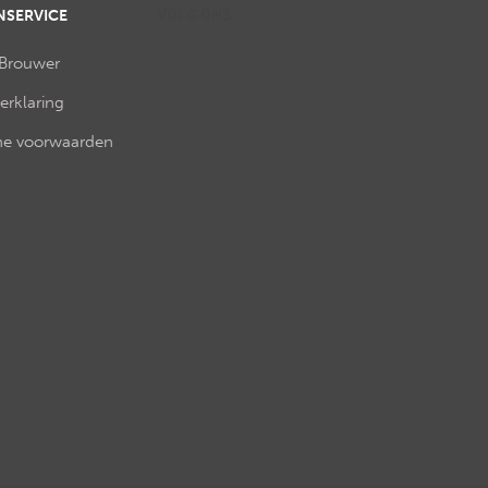
NSERVICE
VOLG ONS
 Brouwer
verklaring
e voorwaarden