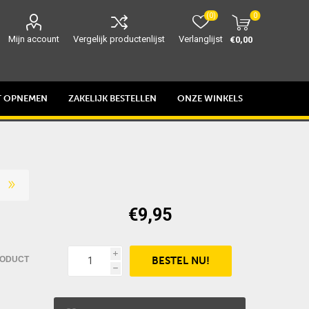
(0)
0
Mijn account
Vergelijk productenlijst
Verlanglijst
€0,00
T OPNEMEN
ZAKELIJK BESTELLEN
ONZE WINKELS
€9,95
i
RODUCT
h