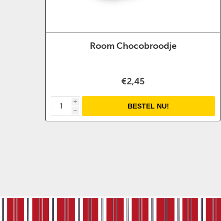
Room Chocobroodje
€2,45
i
h