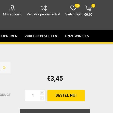
(0)
0
Mijn account
Vergelijk productenlijst
Verlanglijst
€0,00
T OPNEMEN
ZAKELIJK BESTELLEN
ONZE WINKELS
N
€3,45
i
RODUCT
h