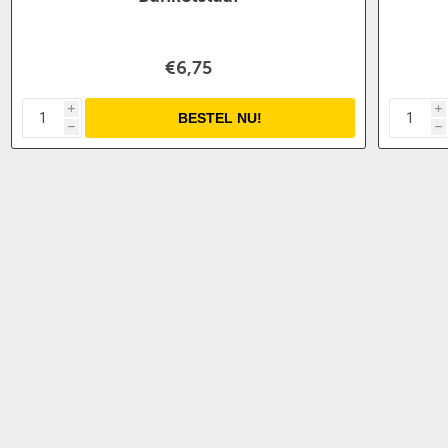
€6,75
i
i
h
h