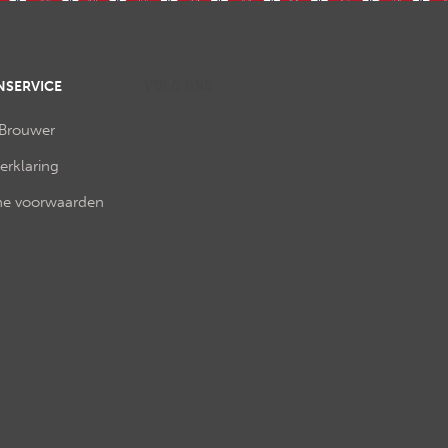
NSERVICE
VOLG ONS
 Brouwer
verklaring
e voorwaarden