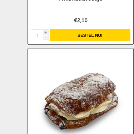
€2,10
i
h