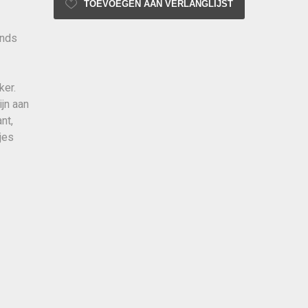
TOEVOEGEN AAN VERLANGLIJST
inds
ker.
jn aan
nt,
jes