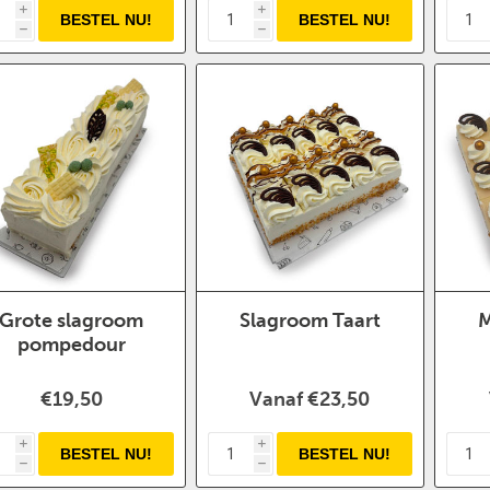
i
i
h
h
Grote slagroom
Slagroom Taart
M
pompedour
€19,50
Vanaf €23,50
i
i
h
h