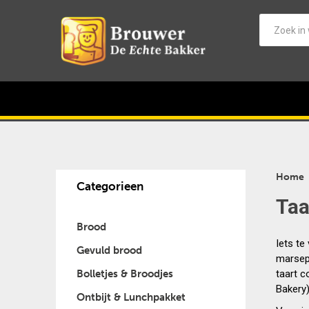
Home
Categorieen
Taa
Brood
Iets te
Gevuld brood
marsepe
Bolletjes & Broodjes
taart c
Bakery
Ontbijt & Lunchpakket