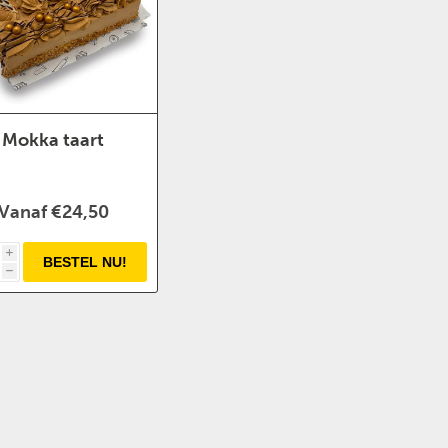
Mokka taart
Vanaf €24,50
i
h