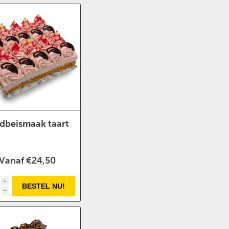
dbeismaak taart
Vanaf €24,50
i
h