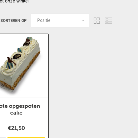
et onze winkel.
SORTEREN OP
ote opgespoten
cake
€21,50