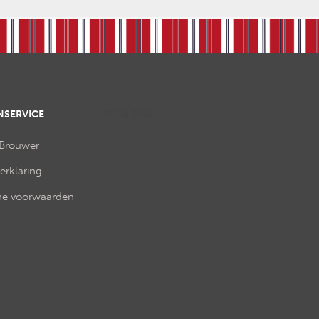
NSERVICE
VOLG ONS
 Brouwer
verklaring
e voorwaarden