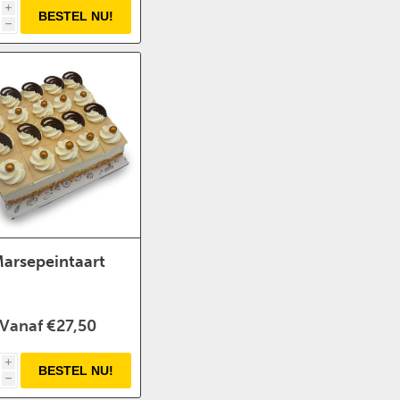
i
h
arsepeintaart
Vanaf €27,50
i
h