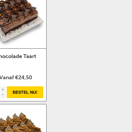
hocolade Taart
Vanaf €24,50
i
h