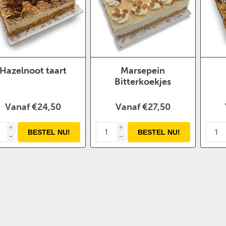
Hazelnoot taart
Marsepein
Bitterkoekjes
Vanaf €24,50
Vanaf €27,50
i
i
h
h