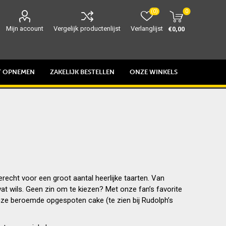
(0)
0
Mijn account
Vergelijk productenlijst
Verlanglijst
€0,00
T OPNEMEN
ZAKELIJK BESTELLEN
ONZE WINKELS
terecht voor een groot aantal heerlijke taarten. Van
wat wils. Geen zin om te kiezen? Met onze fan’s favorite
 onze beroemde opgespoten cake (te zien bij Rudolph’s