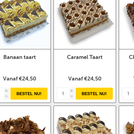
Banaan taart
Caramel Taart
C
Vanaf €24,50
Vanaf €24,50
i
i
h
h