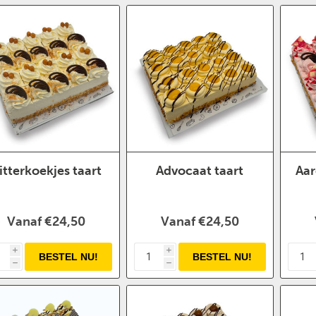
itterkoekjes taart
Advocaat taart
Aar
Vanaf €24,50
Vanaf €24,50
i
i
h
h